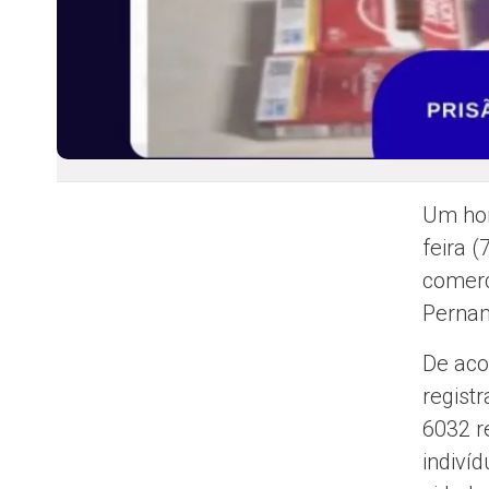
Um hom
feira 
comerc
Perna
De acor
regist
6032 r
indiví