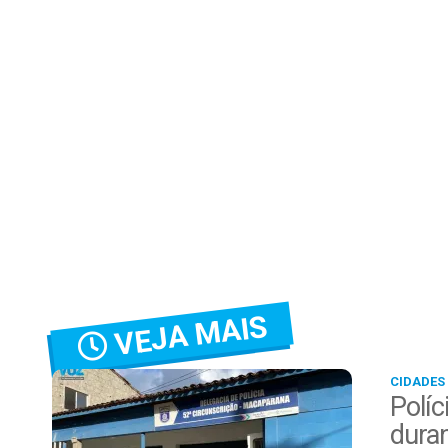
VEJA MAIS
CIDADES
Políc
duran