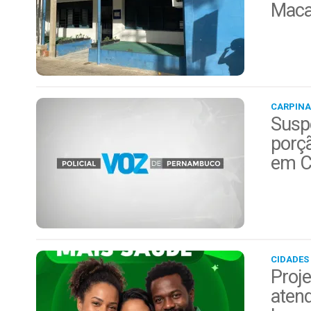
Maca
CARPINA
Suspe
porç
em C
CIDADES
Proje
aten