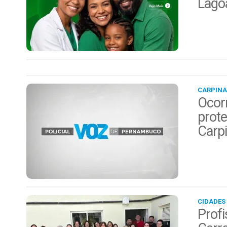
Lago
CARPINA
Ocor
prote
Carp
CIDADES
Profi