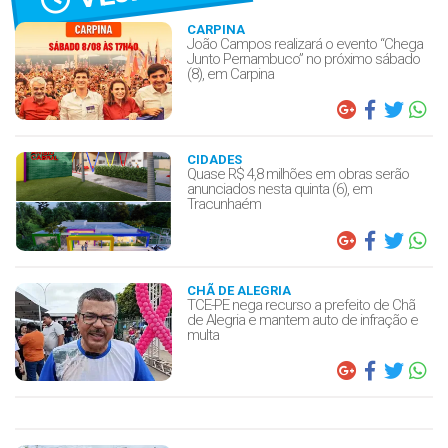
CARPINA
João Campos realizará o evento “Chega
Junto Pernambuco” no próximo sábado
(8), em Carpina
CIDADES
Quase R$ 4,8 milhões em obras serão
anunciados nesta quinta (6), em
Tracunhaém
CHÃ DE ALEGRIA
TCE-PE nega recurso a prefeito de Chã
de Alegria e mantem auto de infração e
multa