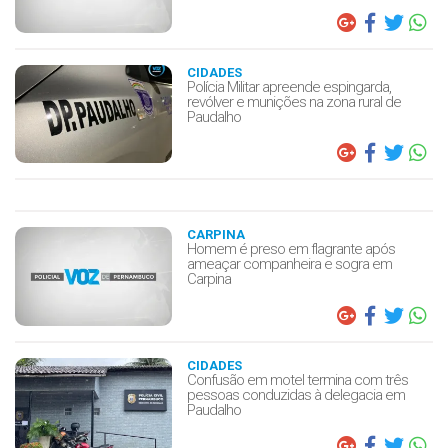
CIDADES
Polícia Militar apreende espingarda,
revólver e munições na zona rural de
Paudalho
CARPINA
Homem é preso em flagrante após
ameaçar companheira e sogra em
Carpina
CIDADES
Confusão em motel termina com três
pessoas conduzidas à delegacia em
Paudalho