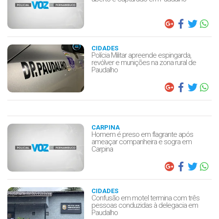
CIDADES
Polícia Militar apreende espingarda,
revólver e munições na zona rural de
Paudalho
CARPINA
Homem é preso em flagrante após
ameaçar companheira e sogra em
Carpina
CIDADES
Confusão em motel termina com três
pessoas conduzidas à delegacia em
Paudalho