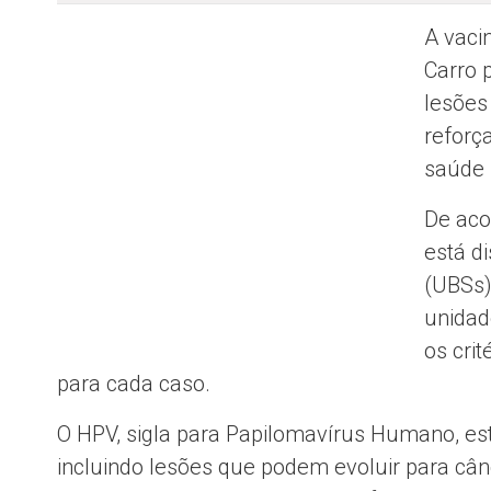
A vaci
Carro 
lesões 
reforç
saúde 
De aco
está d
(UBSs)
unidad
os cri
para cada caso.
O HPV, sigla para Papilomavírus Humano, es
incluindo lesões que podem evoluir para cân