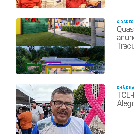
CIDADES
Quas
anunc
Trac
CHÃ DE 
TCE-P
Alegr