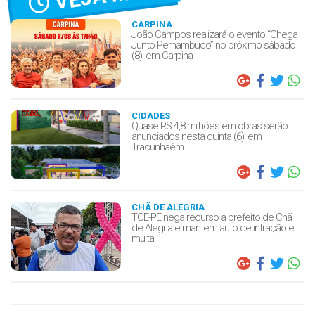
CARPINA
João Campos realizará o evento “Chega
Junto Pernambuco” no próximo sábado
(8), em Carpina
CIDADES
Quase R$ 4,8 milhões em obras serão
anunciados nesta quinta (6), em
Tracunhaém
CHÃ DE ALEGRIA
TCE-PE nega recurso a prefeito de Chã
de Alegria e mantem auto de infração e
multa