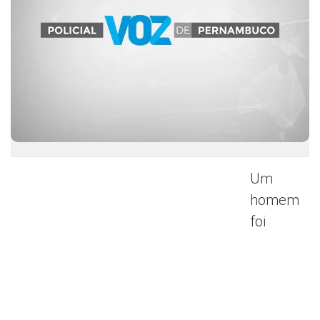
Um
homem
foi