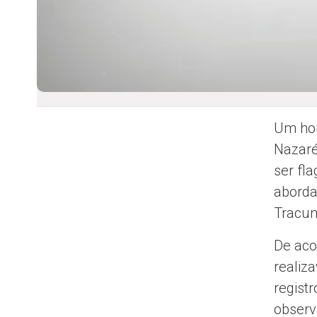
Um hom
Nazaré
ser fl
aborda
Tracun
De aco
realiz
regist
observ