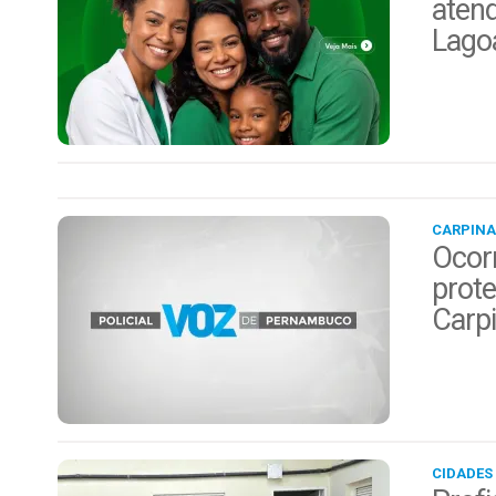
aten
Lago
CARPINA
Ocor
prote
Carp
CIDADES