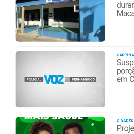
duran
Maca
CARPINA
Suspe
porç
em C
CIDADES
Proje