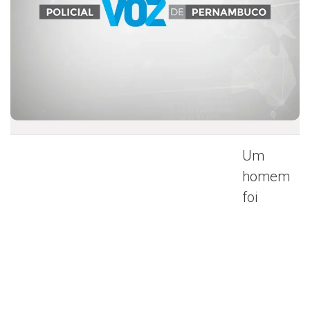
Um
homem
foi