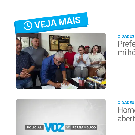
VEJA MAIS
CIDADES
Prefe
milh
CIDADES
Home
aber