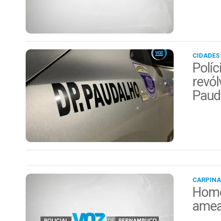
CIDADES
Políc
revól
Paud
CARPINA
Home
amea