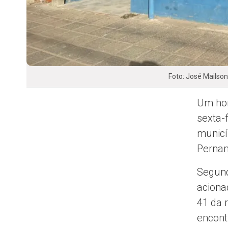
Foto: José Mailso
Um hom
sexta-
municí
Perna
Segund
aciona
41 da r
encont