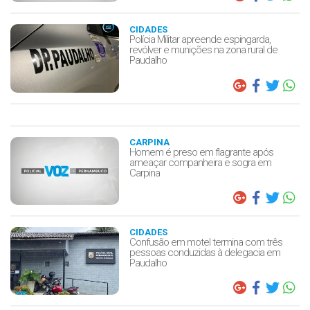
CIDADES
Polícia Militar apreende espingarda,
revólver e munições na zona rural de
Paudalho
CARPINA
Homem é preso em flagrante após
ameaçar companheira e sogra em
Carpina
CIDADES
Confusão em motel termina com três
pessoas conduzidas à delegacia em
Paudalho