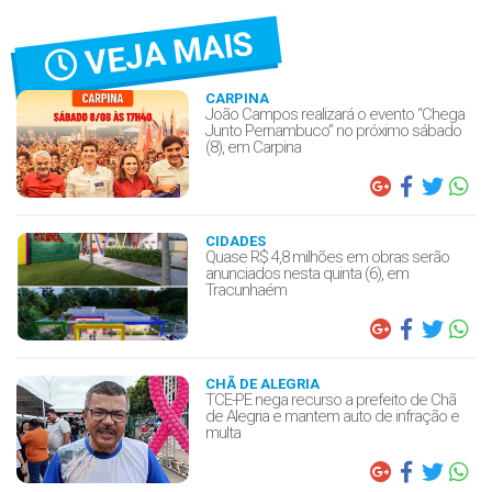
VEJA MAIS
CARPINA
João Campos realizará o evento “Chega
Junto Pernambuco” no próximo sábado
(8), em Carpina
CIDADES
Quase R$ 4,8 milhões em obras serão
anunciados nesta quinta (6), em
Tracunhaém
CHÃ DE ALEGRIA
TCE-PE nega recurso a prefeito de Chã
de Alegria e mantem auto de infração e
multa