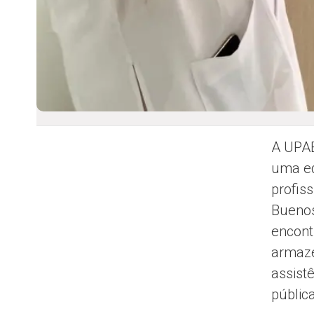
A UPAE
uma ed
profis
Buenos
encont
armaze
assist
públic