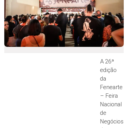
A 26ª
edição
da
Fenearte
– Feira
Nacional
de
Negócios