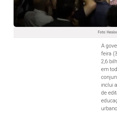
Foto: Hesí
A gove
feira 
2,6 bi
em tod
conjun
inclui 
de edit
educaç
urbano