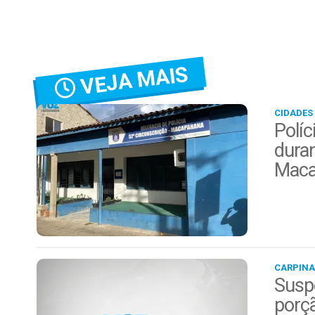
VEJA MAIS
CIDADES
Políc
duran
Maca
CARPINA
Suspe
porç