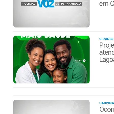
em C
CIDADES
Proje
aten
Lago
CARPINA
Ocor