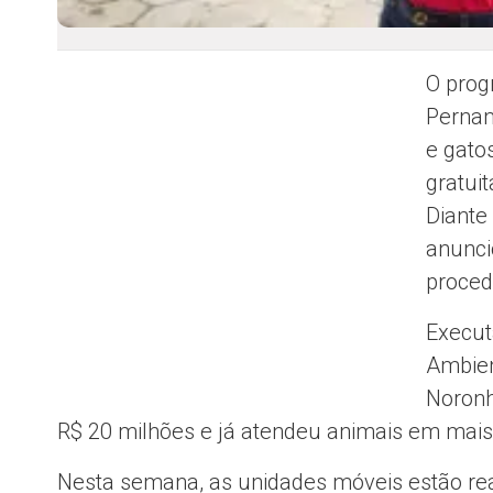
O prog
Pernam
e gato
gratui
Diante
anunci
proced
Execut
Ambien
Noronh
R$ 20 milhões e já atendeu animais em mai
Nesta semana, as unidades móveis estão rea