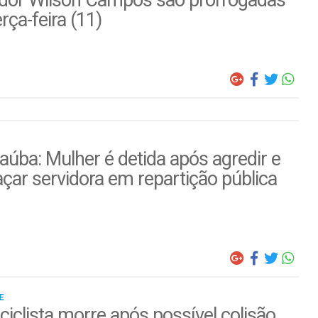
erça-feira (11)
úba: Mulher é detida após agredir e
ar servidora em repartição pública
E
iclista morre após possível colisão