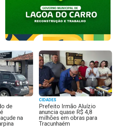
Matrículas para cursos técnic
Campos são prorrogadas at
A Escola Técnica Estadual (ETE) Senador Wilson Campos, lo
Pernambuco, prorrogou o período de matrículas p
CIDADES
do de
Prefeito Irmão Aluízio
é
anuncia quase R$ 4,8
açude na
milhões em obras para
arpina
Tracunhaém