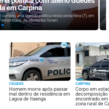
úba durante cumprimento de
ntativa de homicídio
nto com agentes da Polícia Civil, durante o cumprimento de
manhã desta sexta-feira (7), no…
CIDADES
CARPINA
Homem morre após passar
Corpo em esta
mal dentro de residência em
decomposição 
Lagoa de Itaenga
encontrado em 
zona rural de C