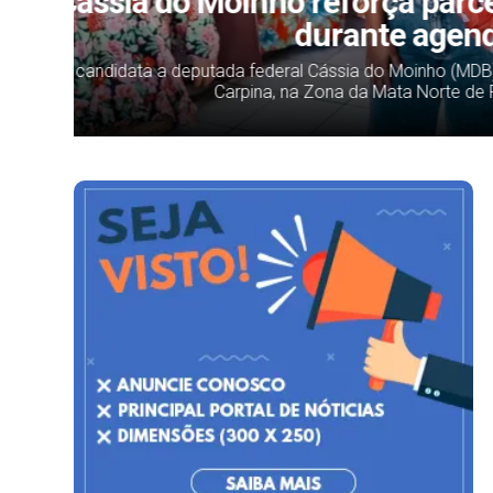
edes
Homem é preso em Timba
mandado por te
7), em
Um homem foi preso pela Polícia Militar, em conju
um mandado de prisão na 