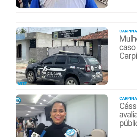
CARPINA
Mulhe
caso 
Carp
CARPINA
Cáss
avali
públi