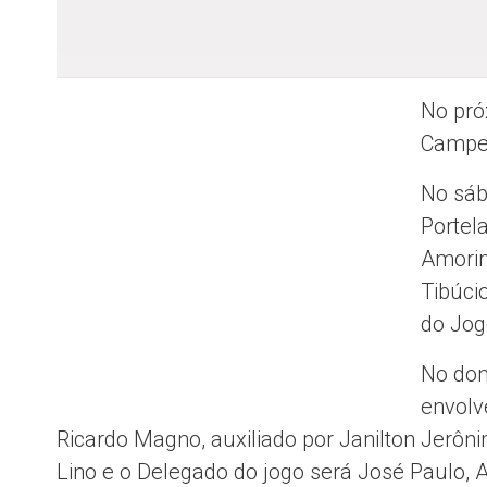
No pró
Campe
No sáb
Portel
Amorim
Tibúcio
do Jog
No dom
envolv
Ricardo Magno, auxiliado por Janilton Jerônim
Lino e o Delegado do jogo será José Paulo, 