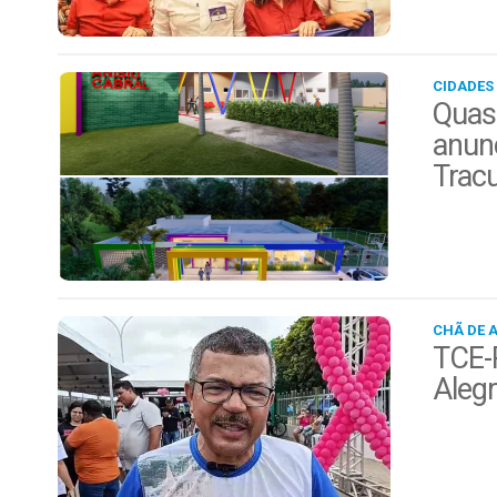
CIDADES
Quas
anunc
Trac
CHÃ DE 
TCE-P
Alegr