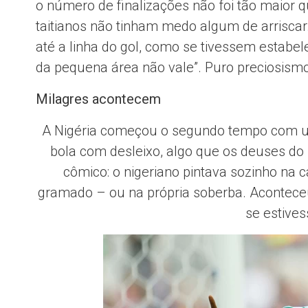
o número de finalizações não foi tão maior qu
taitianos não tinham medo algum de arriscar
até a linha do gol, como se tivessem estabel
da pequena área não vale”. Puro preciosismo,
Milagres acontecem
A Nigéria começou o segundo tempo com uma
bola com desleixo, algo que os deuses do
cômico: o nigeriano pintava sozinho na ca
gramado – ou na própria soberba. Aconteceu 
se estives