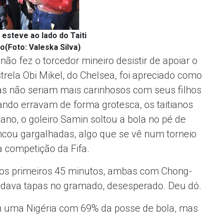
 esteve ao lado do Taiti
o(Foto: Valeska Silva)
ão fez o torcedor mineiro desistir de apoiar o
trela Obi Mikel, do Chelsea, foi apreciado como
as não seriam mais carinhosos com seus filhos
ndo erravam de forma grotesca, os taitianos
iano, o goleiro Samin soltou a bola no pé de
ncou gargalhadas, algo que se vê num torneio
 competição da Fifa.
 nos primeiros 45 minutos, ambas com Chong-
e dava tapas no gramado, desesperado. Deu dó.
m uma Nigéria com 69% da posse de bola, mas