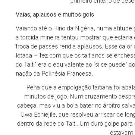
primeiro critério de des
Vaias, aplausos e muitos gols
Vaiando até o Hino da Nigéria, numa atitude
a torcida mineira tentou mostrar que estari
troca de passes rendia aplausos. Esse calor
lotada – fez com que os taitianos se enchesse
do Taiti” era o equivalente ao “si se puede
nação da Polinésia Francesa.
Pena que a empolgação taitiana foi abala
minutos de jogo. Num cruzamento desprete
cabeça, mas viu a bola bater no árbitro salva
Uwa Echiejile, que resolveu arriscar de lon
dentro da rede do Taiti. Um duro golpe para o
estavam 