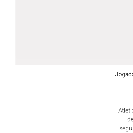
Jogado
Atlet
d
segun