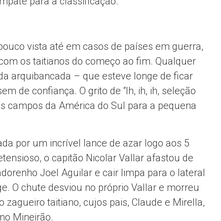
empate para a classificação.
 pouco vista até em casos de países em guerra,
a com os taitianos do começo ao fim. Qualquer
 da arquibancada – que esteve longe de ficar
m de confiança. O grito de “Ih, ih, ih, seleção
” dos campos da América do Sul para a pequena
da por um incrível lance de azar logo aos 5
nsioso, o capitão Nicolar Vallar afastou de
dorenho Joel Aguilar e cair limpa para o lateral
ge. O chute desviou no próprio Vallar e morreu
 zagueiro taitiano, cujos pais, Claude e Mirella,
no Mineirão.