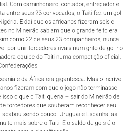
al. Com caminhoneiro, contador, entregador e
sta entre seus 23 convocados, o Taiti fez um gol
Nigéria. E daí que os africanos fizeram seis e
es no Mineirão sabiam que o grande feito era
assim como 22 de seus 23 companheiros, nunca
el por unir torcedores rivais num grito de gol no
amadora equipe do Taiti numa competição oficial,
Confederações.
ania e da África era gigantesca. Mas o incrível
itianos fizeram com que o jogo não terminasse
sso o que o Taiti queria – sair do Mineirão de
 de torcedores que souberam reconhecer seu
a 1 acabou sendo pouco. Uruguai e Espanha, as
ito mais sobre o Taiti. E o saldo de gols é o