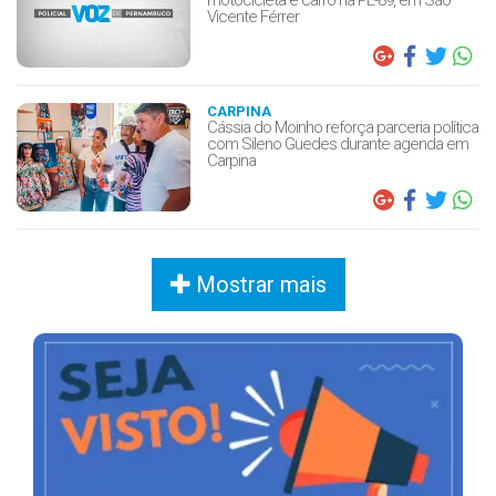
motocicleta e carro na PE-89, em São
Vicente Férrer
CARPINA
Cássia do Moinho reforça parceria política
com Sileno Guedes durante agenda em
Carpina
Mostrar mais