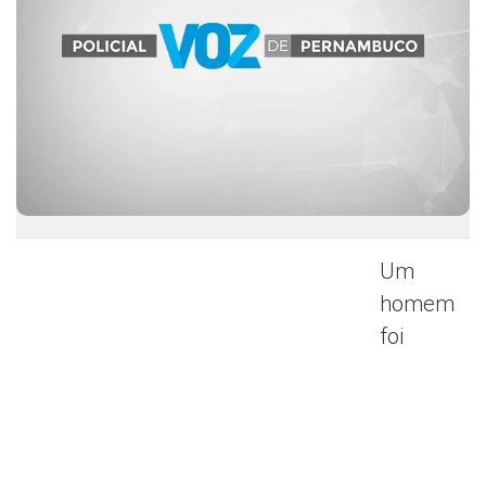
Um
homem
foi