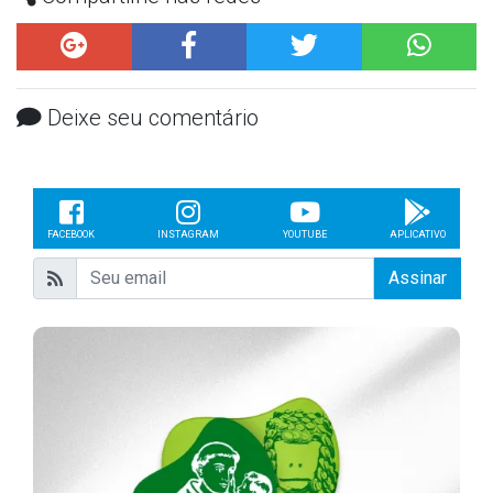
Deixe seu comentário
FACEBOOK
INSTAGRAM
YOUTUBE
APLICATIVO
Assinar