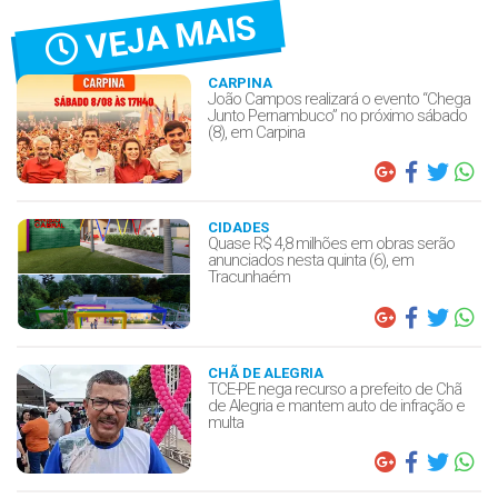
VEJA MAIS
CARPINA
João Campos realizará o evento “Chega
Junto Pernambuco” no próximo sábado
(8), em Carpina
CIDADES
Quase R$ 4,8 milhões em obras serão
anunciados nesta quinta (6), em
Tracunhaém
CHÃ DE ALEGRIA
TCE-PE nega recurso a prefeito de Chã
de Alegria e mantem auto de infração e
multa