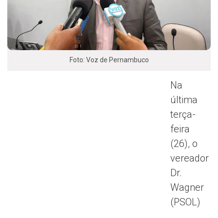
Foto: Voz de Pernambuco
Na
última
terça-
feira
(26), o
vereador
Dr.
Wagner
(PSOL)