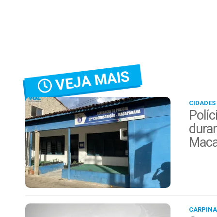
VEJA MAIS
CIDADES
Políc
duran
Maca
CARPINA