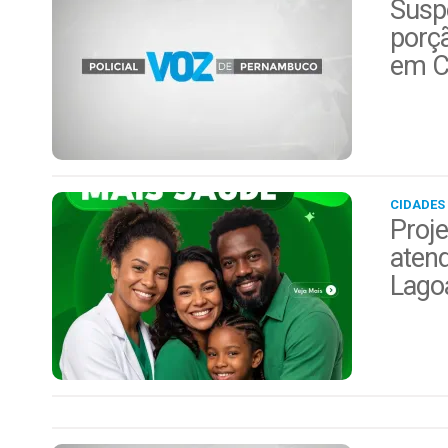
Suspe
porç
em C
CIDADES
Proje
aten
Lago