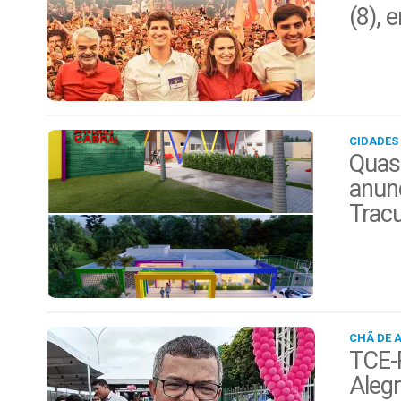
(8), 
CIDADES
Quas
anunc
Trac
CHÃ DE 
TCE-P
Alegr