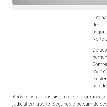
Um ho
débito 
segund
Norte 
De aco
homem
Compan
municí
existê
seu de
Após consulta aos sistemas de segurança, os
judicial em aberto. Segundo o boletim de oc